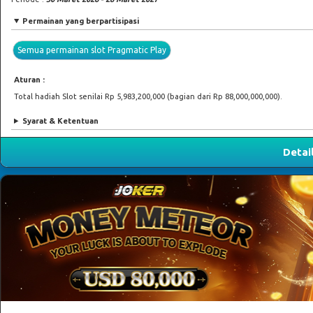
Permainan yang berpartisipasi
Semua permainan slot Pragmatic Play
Aturan :
Total hadiah Slot senilai Rp 5,983,200,000 (bagian dari Rp 88,000,000,000).
Syarat & Ketentuan
Detai