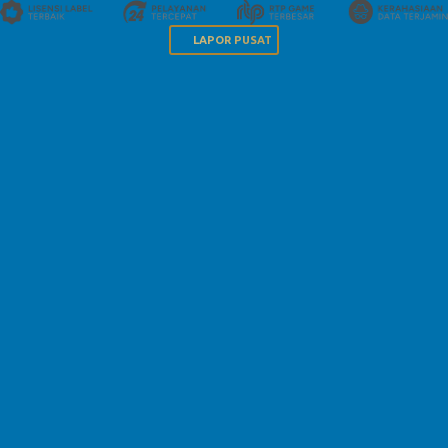
LAPOR PUSAT