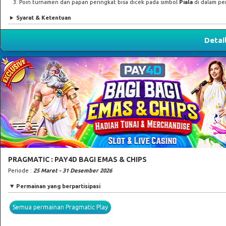
Poin turnamen dan papan peringkat bisa dicek pada simbol
Piala
di dalam pe
Syarat & Ketentuan
Detai
PRAGMATIC : PAY4D BAGI EMAS & CHIPS
Periode :
25 Maret - 31 Desember 2026
Permainan yang berpartisipasi
Semua permainan Pragmatic Play