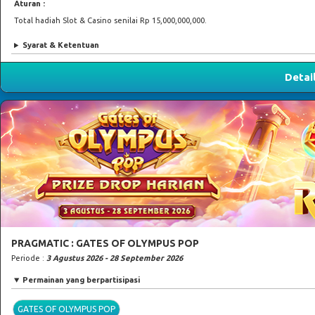
Aturan :
Total hadiah Slot & Casino senilai Rp 15,000,000,000.
Syarat & Ketentuan
Detai
PRAGMATIC : GATES OF OLYMPUS POP
Periode :
3 Agustus 2026 - 28 September 2026
Permainan yang berpartisipasi
GATES OF OLYMPUS POP