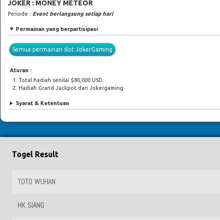
JOKER : MONEY METEOR
Periode :
Event berlangsung setiap hari
Permainan yang berpartisipasi
Semua permainan slot JokerGaming
Aturan :
Total hadiah senilai $80,000 USD.
Hadiah Grand Jackpot dari Jokergaming.
Syarat & Ketentuan
Togel Result
TOTO WUHAN
HK SIANG