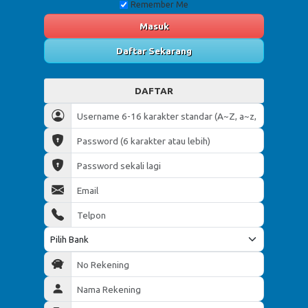
Remember Me
Masuk
Daftar Sekarang
DAFTAR