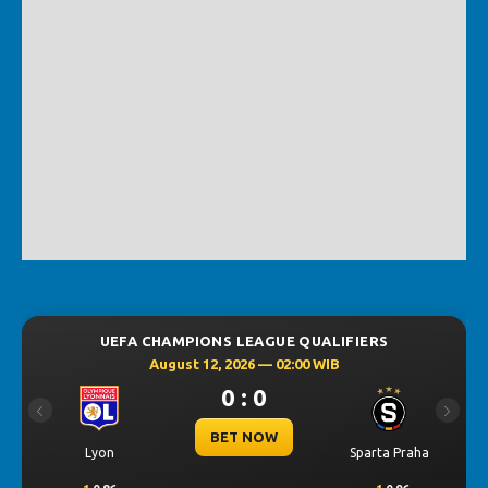
UEFA CHAMPIONS LEAGUE QUALIFIERS
August 12, 2026 — 02:00 WIB
0 : 0
Previous
Next
BET NOW
Lyon
Sparta Praha